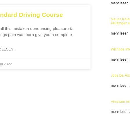
mehr lesen 
ndard Driving Course
Neues Kalen
Prüfungen 
ll this mistaken denouncing pleasure &
mehr lesen 
ings pain was born give you a complete.
 LESEN »
Wichtige In
mehr lesen 
uni 2022
Jobs bei As
mehr lesen 
Anreisen mi
mehr lesen 