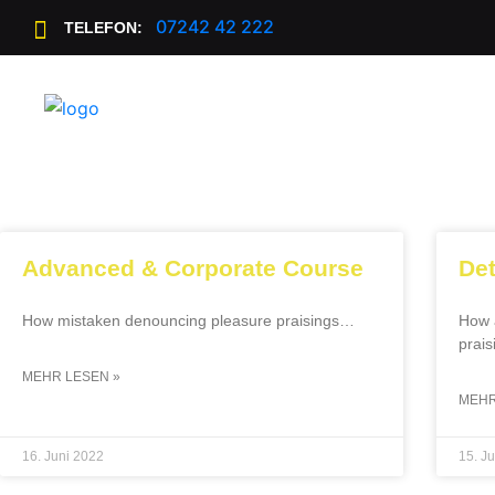
07242 42 222
TELEFON:
Advanced & Corporate Course
Det
How mistaken denouncing pleasure praisings…
How a
prais
MEHR LESEN »
MEHR
16. Juni 2022
15. J