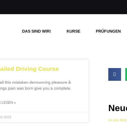
DAS SIND WIR!
KURSE
PRÜFUNGEN
ailed Driving Course
ll this mistaken denouncing pleasure &
ings pain was born give you a complete.
 LESEN »
Neue
uni 2022
An alle Mot